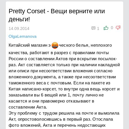
Pretty Corset
-
Вещи верните или
деньги!

0
14.09.2014
1
OlgaLemanova
Китайский магазин
э
ч
еского белья, неплохого
качества, работают в разрез с правилами почты
России о составлении Актов при вскрытии посылок-
раз. Акт составляется только при наличии накладной
или описи при несоответствии вложения согласно
вложенного документа, а также при несоответствии
таможенного веса с почтовым. Если на пакете из
Китая написано-корсет, то внутри одна вещь корсет и
заказывали вы 6 вещей или 1, почту лично не
касается и они правомерно отказывают в
составлении Акта.
Эту проблему с трудом решила на почте и вымолила
Акт, опростоволосившись в первый раз. Отослала
фото вложений, Акта и перечень недостающих