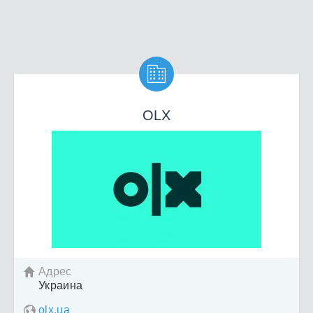

OLX
Адрес

Украина
olx.ua