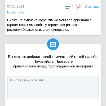
07.08.2024
0
Ответить
NoNameNo
Схоже на відгук конкурентів.Бо мені все прислала з
гарним корінням,навіть у горшечках розсажені
рослинки.Упаковка взагалі суперська.

Вы можете добавить свой комментарий к этой жалобе.
Пожалуйста, Проверьте
правописание перед публикацией комментария !