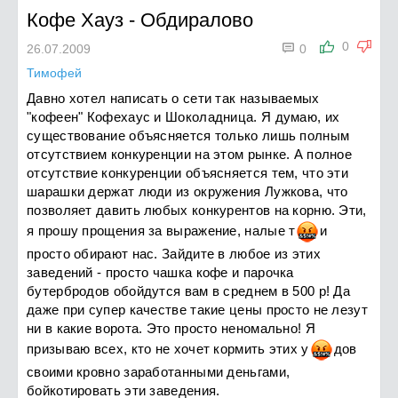
Кофе Хауз
-
Обдиралово

0
26.07.2009
0
Тимофей
Давно хотел написать о сети так называемых
"кофеен" Кофехаус и Шоколадница. Я думаю, их
существование объясняется только лишь полным
отсутствием конкуренции на этом рынке. А полное
отсутствие конкуренции объясняется тем, что эти
шарашки держат люди из окружения Лужкова, что
позволяет давить любых конкурентов на корню. Эти,
я прошу прощения за выражение, налые
т
и
просто обирают нас. Зайдите в любое из этих
заведений - просто чашка кофе и парочка
бутербродов обойдутся вам в среднем в 500 р! Да
даже при супер качестве такие цены просто не лезут
ни в какие ворота. Это просто неномально! Я
призываю всех, кто не хочет кормить этих
у
д
ов
своими кровно заработанными деньгами,
бойкотировать эти заведения.