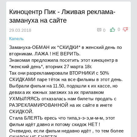
Киноцентр Пик
-
Лживая реклама-
замануха на сайте

0
29.03.2018
0
Капель
Замануха-ОБМАН их *СКИДКИ* в женский день по
вторникам. ЛАЖА ! НЕ ВЕРИТЬ.
Знакомая предложила посетить этот киноцентр в
*женский день*, вторник 27 марта 18г.
Так они разрекламировали ВТОРНИКИ с 50%
СКИДКАМИ паре тёток на все фильмы в этот день.
Выбрали фильм на 11.50, подошли к их кассе, но
деваха их южных заезжих за их прилавком
УХМЫЛЯЯСЬ отказалась нам билеты продать с
РАЗРЕКЛАМИРОВАННОЙ на их сайте в инете
СКИДКОЙ.
Стала БЛЕЯТЬ ересь что типа,э-э-э,м-м-м, этот
фильм идёт давно и потому скидок НЕТ !
Очевидно, если фильм недавно идёт , то тем более