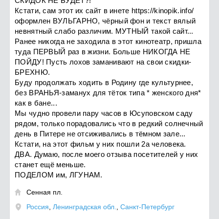
СКИДОК НЕ БУДЕТ?!
Кстати, сам этот их сайт в инете https://kinopik.info/
оформлен ВУЛЬГАРНО, чёрный фон и текст вялый
невнятный слабо различим. МУТНЫЙ такой сайт...
Ранее никогда не заходила в этот кинотеатр, пришла
туда ПЕРВЫЙ раз в жизни. Больше НИКОГДА НЕ
ПОЙДУ! Пусть лохов заманивают на свои скидки-
БРЕХНЮ.
Буду продолжать ходить в Родину где культурнее,
без ВРАНЬЯ-заманух для тёток типа * женского дня*
как в бане...
Мы чудно провели пару часов в Юсуповском саду
рядом, только порадовались что в редкий солнечный
день в Питере не отсиживались в тёмном зале...
Кстати, на этот фильм у них пошли 2а человека.
ДВА. Думаю, после моего отзыва посетителей у них
станет ещё меньше.
ПОДЕЛОМ им, ЛГУНАМ.
Сенная пл.

Россия
,
Ленинградская обл.
,
Санкт-Петербург