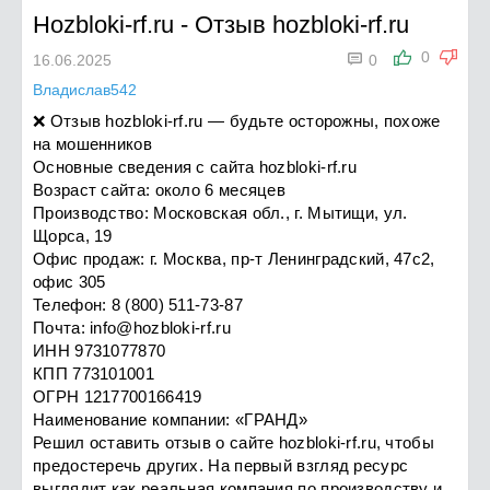
Hozbloki-rf.ru
-
Отзыв hozbloki-rf.ru

0
16.06.2025
0
Владислав542
❌ Отзыв hozbloki-rf.ru — будьте осторожны, похоже
на мошенников
Основные сведения с сайта hozbloki-rf.ru
Возраст сайта: около 6 месяцев
Производство: Московская обл., г. Мытищи, ул.
Щорса, 19
Офис продаж: г. Москва, пр-т Ленинградский, 47с2,
офис 305
Телефон: 8 (800) 511-73-87
Почта:
info@hozbloki-rf.ru
ИНН 9731077870
КПП 773101001
ОГРН 1217700166419
Наименование компании: «ГРАНД»
Решил оставить отзыв о сайте hozbloki-rf.ru, чтобы
предостеречь других. На первый взгляд ресурс
выглядит как реальная компания по производству и