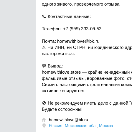
одного живого, проверяемого отзыва.
📞 Контактные данные:
Телефон: +7 (999) 333-09-53
Почта:
homewithlove@bk.ru
⚠️ Ни ИНН, ни ОГРН, ни юридического адр
насторожиться.
💬 Вывод:
homewithlove.store — крайне ненадёжный 
фальшивые отзывы, ворованные фото, от
Связи с настоящими строительными компа
активно копируются.
🚫 Не рекомендуем иметь дело с данной "
Будьте осторожны!
homewithlove@bk.ru

Россия
,
Московская обл.
,
Москва