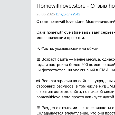
Homewithlove.store
-
Отзыв ho
26.06.2025
Владислав542
Отзыв homewithlove.store: Мошеннически
Сайт homewithlove.store вызывает серьёзн
мошенническим проектом.
🔍 Факты, указывающие на обман:
📅 Возраст сайта — менее месяца, однако
года и построила более 200 домов по все
ни фотоотчётов, ни упоминаний в СМИ, ни
📸 Все фотографии на сайте — украдены и
сторонних ресурсов, в том числе РУДОМ.
с контентом этого сайта, но никакой связ
homewithlove.store просто копирует чужой 
💬 Раздел с отзывами — это скриншоты с 
Складывается впечатление, что они прост