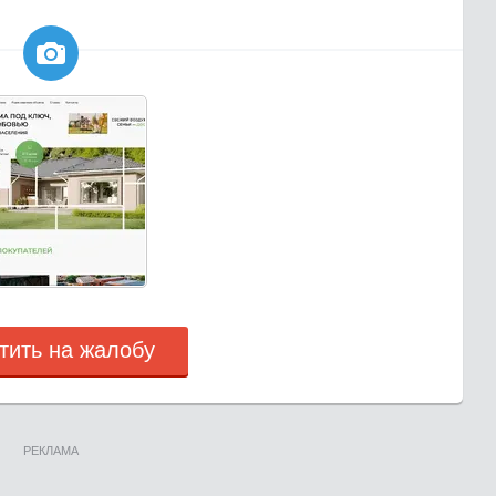

тить на жалобу
РЕКЛАМА