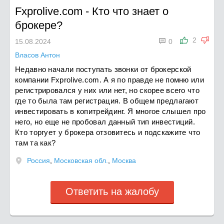
Fxprolive.com
-
Кто что знает о
брокере?

2
15.08.2024
0
Власов Антон
Недавно начали поступать звонки от брокерской
компании Fxprolive.com. А я по правде не помню или
регистрировался у них или нет, но скорее всего что
где то была там регистрация. В общем предлагают
инвестировать в копитрейдинг. Я многое слышел про
него, но еще не пробовал данный тип инвестиций.
Кто торгует у брокера отзовитесь и подскажите что
там та как?
Россия
,
Московская обл.
,
Москва
Ответить на жалобу