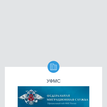

УФМС