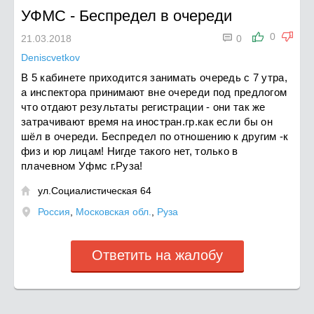
УФМС
-
Беспредел в очереди

0
21.03.2018
0
Deniscvetkov
В 5 кабинете приходится занимать очередь с 7 утра,
а инспектора принимают вне очереди под предлогом
что отдают результаты регистрации - они так же
затрачивают время на иностран.гр.как если бы он
шёл в очереди. Беспредел по отношению к другим -к
физ и юр лицам! Нигде такого нет, только в
плачевном Уфмс г.Руза!
ул.Социалистическая 64

Россия
,
Московская обл.
,
Руза
Ответить на жалобу