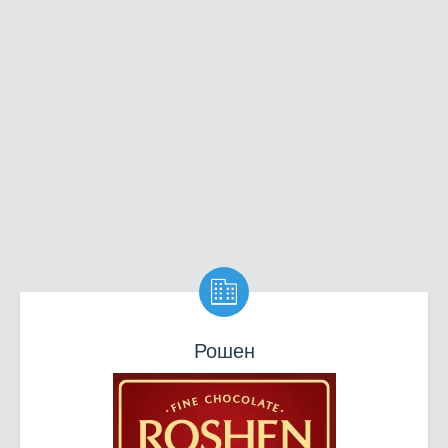

Рошен