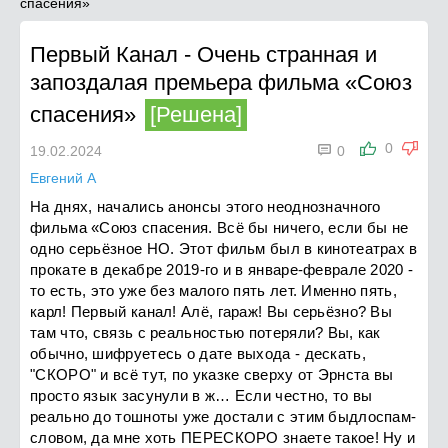
спасения»
Первый Канал
-
Очень странная и
запоздалая премьера фильма «Союз
спасения»
[Решена]

0
19.02.2024
0
Евгений А
На днях, начались анонсы этого неоднозначного
фильма «Союз спасения. Всё бы ничего, если бы не
одно серьёзное НО. Этот фильм был в кинотеатрах в
прокате в декабре 2019-го и в январе-феврале 2020 -
то есть, это уже без малого пять лет. Именно пять,
карл! Первый канал! Алё, гараж! Вы серьёзно? Вы
там что, связь с реальностью потеряли? Вы, как
обычно, шифруетесь о дате выхода - дескать,
"СКОРО" и всё тут, по указке сверху от Эрнста вы
просто язык засунули в ж… Если честно, то вы
реально до тошноты уже достали с этим быдлоспам-
словом, да мне хоть ПЕРЕСКОРО знаете такое! Ну и