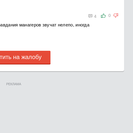
в

0
4
авдания манагеров звучат нелепо, иногда
тить на жалобу
РЕКЛАМА