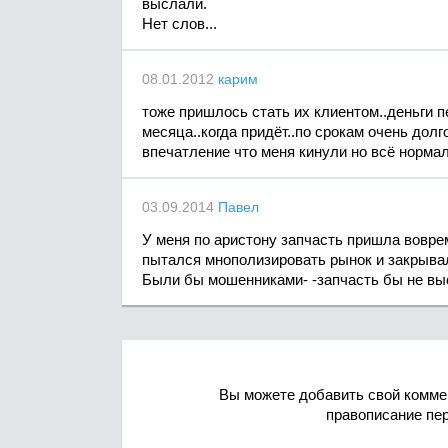
выслали.
Нет слов...
08.01.2012
карим
тоже пришлось стать их клиентом..деньги 
месяца..когда придёт..по срокам очень долг
впечатление что меня кинули но всё нормаль
03.09.2014
Павел
У меня по аристону запчасть пришла вовре
пытался мнополизировать рынок и закрывал
Были бы мошенниками- -запчасть бы не выс
Вы можете добавить свой комме
правописание пе