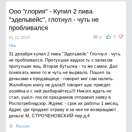
Ооо "глория"
-
Купил 2 пива
"эдельвейс", глотнул - чуть не
пробливался

0
01.11.2010
0
Ник
31 декабря купил 2 пива "Эдельвейс" Глотнул - чуть
не пробливался. Протухшая жидкость с запахом
протухших яиц. Вторая бутылка - то же самое. Дал
понюхать жене то ж чуть не вырвало. Пошел за
деньгами к продавщице - говорит мог сам налить.
Жалобную книгу не дала!!! говорит щас приедет
хозяйка и с ней разбирайтесь!!! Никого ждать не
стал, ушел- после праздников отправил заяву в
Роспотребнадзор. Ждемс - срок их работы 1 месяц.
Адрес где продают отраву и за нее не возвращают
деньги: М. СТРОЧЕНОВСКИЙ пер.д.4
Россия