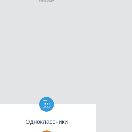
РЕКЛАМА

Одноклассники