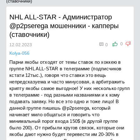
(ставочники)
NHL ALL-STAR
-
Администратор
@p2pserega мошенники - капперы
(ставочники)

0
12.02.2023
0
Kolya-056
Парни якобы отходят от темы ставок по хоккею в
группе NHL ALL-STAR в телеграмме (подписчиков
кстати 12тыс.), говоря что ставки это вещь
непредсказуема и часто минусовая, а арбитражить
крипту якобы самое выгодное! У них несколько групп
в телеграмме - под разными названиями и к кому
подавать заявку. Но все это одно и тоже лицо! В
данной группе пишешь @p2pserega, который
начинает мило общаться и говорить что
минимальный порог входа 150$ (в другой группе
было 200). От прибыли кругов связок, которые они
якобы дают нужно будет перевести им 20-30% в