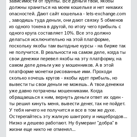
зависимости от группы. Все деньги твои, якобы
должны храниться на моем кошельке и нет никаких
опасностей. Дают сайт кошелька - lets-exchange.com
, заводишь туда деньги, они дают связку 5 обменов
из одного токена в другой, по итогу чего прибыль с
одного круга составляет 10%. Все это должно
делаться исключительно на этой платформе,
поскольку якобы там выгодные курсы - на бирже так
не получится. В реальности на самом деле, когда ты
свои денежки перевел якобы на эту платформу, на
самом деле деньги уже у мошенников. А в этой
платформе монетки рисованные ими. Проходи
сколько хочешь кругов - якобы идет прибыль, но
вывести ты свои деньги не можешь. А твои денежки
уже давно потрачены мошенниками. Когда
обращаешься к ним, вернуть деньги ответ их один -
ты решил кинуть меня, вывести денег, так не пойдет.
У тебя ничего не получится и все в том же духе.
Остерегайтесь эту жалкую шантропу и нищебродов...
Низко и дешево работают. Ну бумеранг "добра" в
жизни еще никто не отменял...