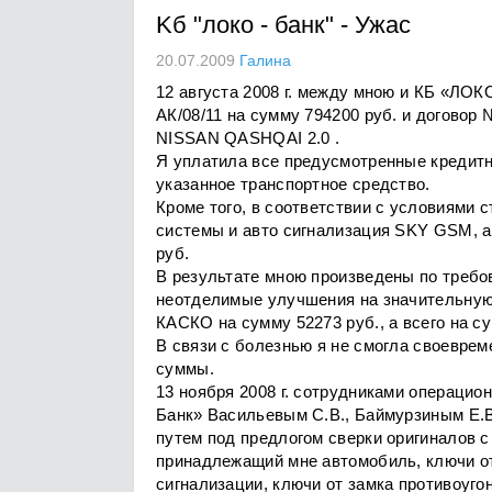
Kб "локо - банк"
-
Ужас
20.07.2009
Галина
12 августа 2008 г. между мною и КБ «ЛО
АК/08/11 на сумму 794200 руб. и договор 
NISSAN QASHQAI 2.0 .
Я уплатила все предусмотренные кредит
указанное транспортное средство.
Кроме того, в соответствии с условиями
системы и авто сигнализация SKY GSM, а 
руб.
В результате мною произведены по требо
неотделимые улучшения на значительную
КАСКО на сумму 52273 руб., а всего на с
В связи с болезнью я не смогла своевре
суммы.
13 ноября 2008 г. сотрудниками операци
Банк» Васильевым С.В., Баймурзиным Е.В
путем под предлогом сверки оригиналов 
принадлежащий мне автомобиль, ключи от
сигнализации, ключи от замка противоуго