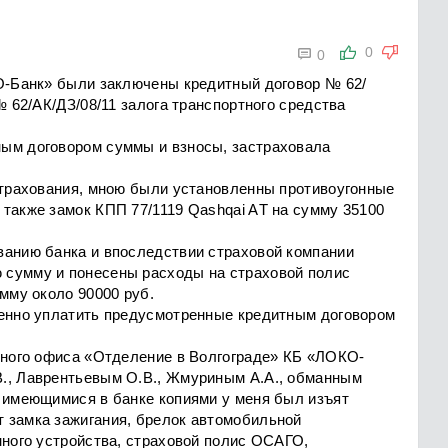

0
0
КО-Банк» были заключены кредитный договор № 62/
№ 62/АК/ДЗ/08/11 залога транспортного средства
ным договором суммы и взносы, застраховала
 страхования, мною были установленны противоугонные
также замок КПП 77/1119 Qashqai AТ на сумму 35100
ванию банка и впоследствии страховой компании
 сумму и понесены расходы на страховой полис
умму около 90000 руб.
менно уплатить предусмотренные кредитным договором
онного офиса «Отделение в Волгограде» КБ «ЛОКО-
., Лаврентьевым О.В., Жмуриным А.А., обманным
с имеющимися в банке копиями у меня был изъят
 замка зажигания, брелок автомобильной
нного устройства, страховой полис ОСАГО,