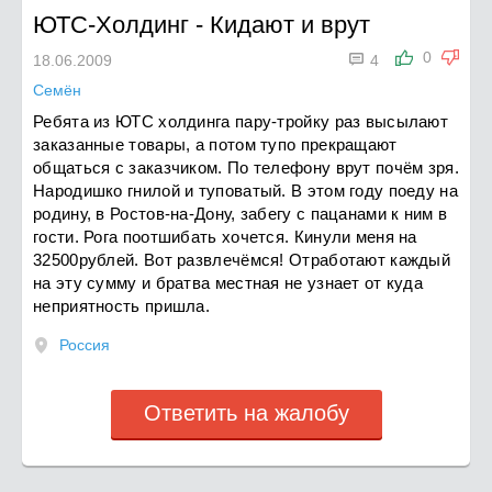
ЮТС-Холдинг
-
Кидают и врут

0
18.06.2009
4
Семён
Ребята из ЮТС холдинга пару-тройку раз высылают
заказанные товары, а потом тупо прекращают
общаться с заказчиком. По телефону врут почём зря.
Народишко гнилой и туповатый. В этом году поеду на
родину, в Ростов-на-Дону, забегу с пацанами к ним в
гости. Рога поотшибать хочется. Кинули меня на
32500рублей. Вот развлечёмся! Отработают каждый
на эту сумму и братва местная не узнает от куда
неприятность пришла.
Россия
Ответить на жалобу