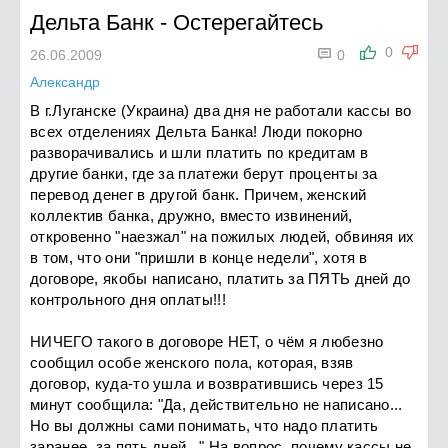
Дельта Банк
-
Остерегайтесь

0
26.06.2009
0
Александр
В г.Луганске (Украина) два дня не работали кассы во
всех отделениях Дельта Банка! Люди покорно
разворачивались и шли платить по кредитам в
другие банки, где за платежи берут проценты за
перевод денег в другой банк. Причем, женский
коллектив банка, дружно, вместо извинений,
откровенно "наезжал" на пожилых людей, обвиняя их
в том, что они "пришли в конце недели", хотя в
договоре, якобы написано, платить за ПЯТЬ дней до
контрольного дня оплаты!!!
НИЧЕГО такого в договоре НЕТ, о чём я любезно
сообщил особе женского пола, которая, взяв
договор, куда-то ушла и возвратившись через 15
минут сообщила: "Да, действительно не написано...
Но вы должны сами понимать, что надо платить
заранее, за пять дней..." На вопрос, почему кассы не