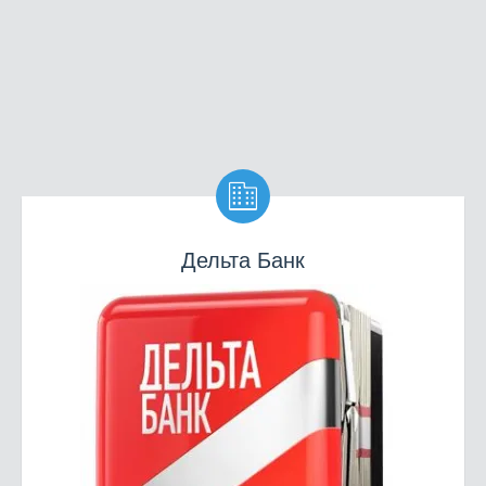

Дельта Банк