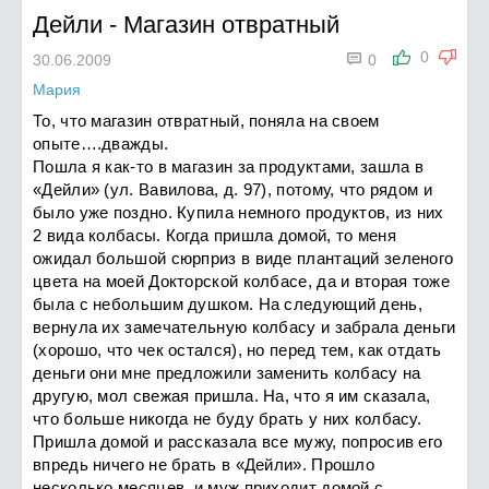
Дейли
-
Магазин отвратный

0
30.06.2009
0
Мария
То, что магазин отвратный, поняла на своем
опыте….дважды.
Пошла я как-то в магазин за продуктами, зашла в
«Дейли» (ул. Вавилова, д. 97), потому, что рядом и
было уже поздно. Купила немного продуктов, из них
2 вида колбасы. Когда пришла домой, то меня
ожидал большой сюрприз в виде плантаций зеленого
цвета на моей Докторской колбасе, да и вторая тоже
была с небольшим душком. На следующий день,
вернула их замечательную колбасу и забрала деньги
(хорошо, что чек остался), но перед тем, как отдать
деньги они мне предложили заменить колбасу на
другую, мол свежая пришла. На, что я им сказала,
что больше никогда не буду брать у них колбасу.
Пришла домой и рассказала все мужу, попросив его
впредь ничего не брать в «Дейли». Прошло
несколько месяцев, и муж приходит домой с