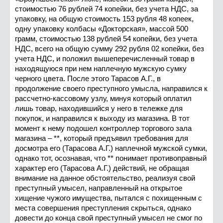
стоимостью 76 рублей 74 копейки, без учета НДС, за
упаковку, на общую стоимость 153 рубля 48 копеек,
одну упаковку колбасы «Докторская», массой 500
грамм, стоимостью 138 рублей 54 копейки, без учета
НДС, всего на общую сумму 292 рубля 02 копейки, без
учета НДС, и положил вышеперечисленный товар в
находящуюся при нем наплечную мужскую сумку
черного цвета. После этого Тарасов А.Г., в
продолжение своего преступного умысла, направился к
рассчетно-кассовому узлу, минуя который оплатил
лишь товар, находившийся у него в тележке для
покупок, и направился к выходу из магазина. В тот
момент к нему подошел контроллер торгового зала
магазина – **, который предъявил требования для
досмотра его (Тарасова А.Г.) наплечной мужской сумки,
однако тот, осознавая, что ** понимает противоправный
характер его (Тарасова А.Г.) действий, не обращая
внимание на данное обстоятельство, реализуя свой
преступный умысел, направленный на открытое
хищение чужого имущества, пытался с похищенным с
места совершения преступления скрыться, однако
довести до конца свой преступный умысел не смог по