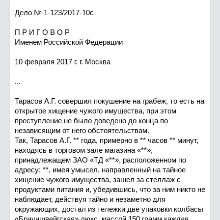
Дело № 1-123/2017-10с
П Р И Г О В О Р
Именем Российской Федерации
10 февраля 2017 г. г. Москва
...
Тарасов А.Г. совершил покушение на грабеж, то есть на
открытое хищение чужого имущества, при этом
преступление не было доведено до конца по
независящим от него обстоятельствам.
Так, Тарасов А.Г. ** года, примерно в ** часов ** минут,
находясь в торговом зале магазина «**»,
принадлежащем ЗАО «ТД «**», расположенном по
адресу: **, имея умысел, направленный на тайное
хищение чужого имущества, зашел за стеллаж с
продуктами питания и, убедившись, что за ним никто не
наблюдает, действуя тайно и незаметно для
окружающих, достал из тележки две упаковки колбасы
«Брауншвейгская» люкс, массой 150 грамм каждая,