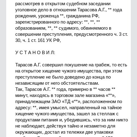
рассмотрев в открытом судебном заседании
уголовное дело в отношении Тарасова А.Г., ** года
рождения, уроженца **, гражданина РФ,
зарегистрированного по адресу: **, **, **
образованием, **, ** судимого, обвиняемого в
совершении преступления, предусмотренного ч. 3 ст.
30, ч. 1 ст. 161 УК РФ,
У С Т А Н О В И Л:
Тарасов А.Г. совершил покушение на грабеж, то есть
на открытое хищение чужого имущества, при этом
преступление не было доведено до конца по
независящим от него обстоятельствам.
Так, Тарасов А.Г. ** года, примерно в ** часов **
минут, находясь в торговом зале магазина «**»,
принадлежащем ЗАО «ТД «**», расположенном по
адресу: **, имея умысел, направленный на тайное
хищение чужого имущества, зашел за стеллаж с
продуктами питания и, убедившись, что за ним никто
не наблюдает, действуя тайно и незаметно для
окружающих, достал из тележки две упаковки