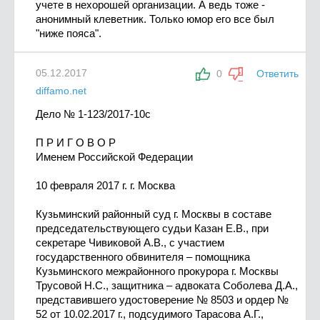
учете в нехорошей организации. А ведь тоже -
анонимный клеветник. Только юмор его все был
"ниже пояса".
05.12.2017
0
Ответить
diffamo.net
Дело № 1-123/2017-10с
П Р И Г О В О Р
Именем Российской Федерации
10 февраля 2017 г. г. Москва
Кузьминский районный суд г. Москвы в составе
председательствующего судьи Казан Е.В., при
секретаре Чивиковой А.В., с участием
государственного обвинителя – помощника
Кузьминского межрайонного прокурора г. Москвы
Трусовой Н.С., защитника – адвоката Соболева Д.А.,
представившего удостоверение № 8503 и ордер №
52 от 10.02.2017 г., подсудимого Тарасова А.Г.,