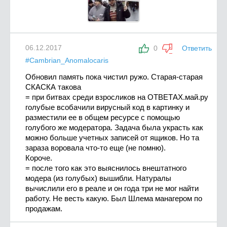
06.12.2017
0
Ответить
#Cambrian_Anomalocaris
Обновил память пока чистил ружо. Старая-старая
СКАСКА такова
= при битвах среди взросликов на ОТВЕТАХ.май.ру
голубые всобачили вирусный код в картинку и
разместили ее в общем ресурсе с помощью
голубого же модератора. Задача была украсть как
можно больше учетных записей от ящиков. Но та
зараза воровала что-то еще (не помню).
Короче.
= после того как это выяснилось внештатного
модера (из голубых) вышибли. Натуралы
вычислили его в реале и он года три не мог найти
работу. Не весть какую. Был Шлема манагером по
продажам.