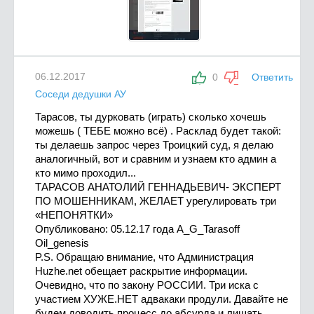
06.12.2017
0
Ответить
Соседи дедушки АУ
Тарасов, ты дурковать (играть) сколько хочешь
можешь ( ТЕБЕ можно всё) . Расклад будет такой:
ты делаешь запрос через Троицкий суд, я делаю
аналогичный, вот и сравним и узнаем кто админ а
кто мимо проходил...
ТАРАСОВ АНАТОЛИЙ ГЕННАДЬЕВИЧ- ЭКСПЕРТ
ПО МОШЕННИКАМ, ЖЕЛАЕТ урегулировать три
«НЕПОНЯТКИ»
Опубликовано: 05.12.17 года A_G_Tarasoff
Oil_genesis
P.S. Обращаю внимание, что Администрация
Huzhe.net обещает раскрытие информации.
Очевидно, что по закону РОССИИ. Три иска с
участием ХУЖЕ.НЕТ адвакаки продули. Давайте не
будем доводить процесс до абсурда и лишать