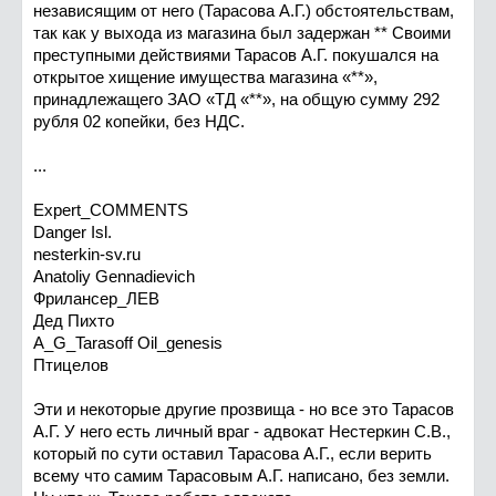
независящим от него (Тарасова А.Г.) обстоятельствам,
так как у выхода из магазина был задержан ** Своими
преступными действиями Тарасов А.Г. покушался на
открытое хищение имущества магазина «**»,
принадлежащего ЗАО «ТД «**», на общую сумму 292
рубля 02 копейки, без НДС.
...
Expert_COMMENTS
Danger Isl.
nesterkin-sv.ru
Anatoliy Gennadievich
Фрилансер_ЛЕВ
Дед Пихто
A_G_Tarasoff Oil_genesis
Птицелов
Эти и некоторые другие прозвища - но все это Тарасов
А.Г. У него есть личный враг - адвокат Нестеркин С.В.,
который по сути оставил Тарасова А.Г., если верить
всему что самим Тарасовым А.Г. написано, без земли.