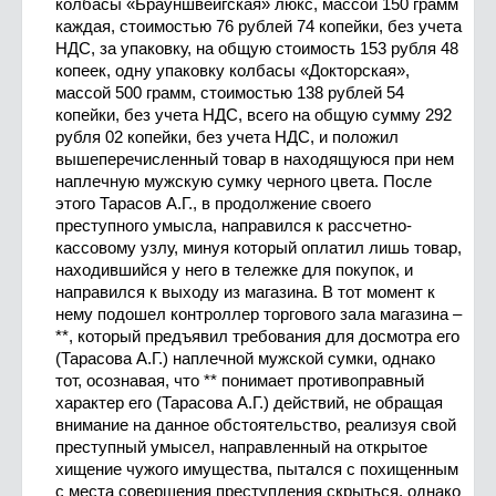
колбасы «Брауншвейгская» люкс, массой 150 грамм
каждая, стоимостью 76 рублей 74 копейки, без учета
НДС, за упаковку, на общую стоимость 153 рубля 48
копеек, одну упаковку колбасы «Докторская»,
массой 500 грамм, стоимостью 138 рублей 54
копейки, без учета НДС, всего на общую сумму 292
рубля 02 копейки, без учета НДС, и положил
вышеперечисленный товар в находящуюся при нем
наплечную мужскую сумку черного цвета. После
этого Тарасов А.Г., в продолжение своего
преступного умысла, направился к рассчетно-
кассовому узлу, минуя который оплатил лишь товар,
находившийся у него в тележке для покупок, и
направился к выходу из магазина. В тот момент к
нему подошел контроллер торгового зала магазина –
**, который предъявил требования для досмотра его
(Тарасова А.Г.) наплечной мужской сумки, однако
тот, осознавая, что ** понимает противоправный
характер его (Тарасова А.Г.) действий, не обращая
внимание на данное обстоятельство, реализуя свой
преступный умысел, направленный на открытое
хищение чужого имущества, пытался с похищенным
с места совершения преступления скрыться, однако