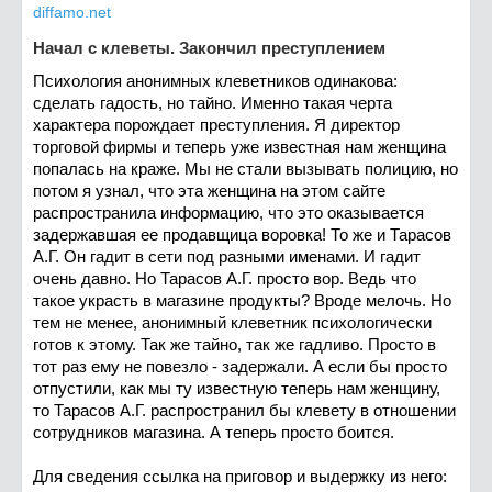
diffamo.net
Начал с клеветы. Закончил преступлением
Психология анонимных клеветников одинакова:
сделать гадость, но тайно. Именно такая черта
характера порождает преступления. Я директор
торговой фирмы и теперь уже известная нам женщина
попалась на краже. Мы не стали вызывать полицию, но
потом я узнал, что эта женщина на этом сайте
распространила информацию, что это оказывается
задержавшая ее продавщица воровка! То же и Тарасов
А.Г. Он гадит в сети под разными именами. И гадит
очень давно. Но Тарасов А.Г. просто вор. Ведь что
такое украсть в магазине продукты? Вроде мелочь. Но
тем не менее, анонимный клеветник психологически
готов к этому. Так же тайно, так же гадливо. Просто в
тот раз ему не повезло - задержали. А если бы просто
отпустили, как мы ту известную теперь нам женщину,
то Тарасов А.Г. распространил бы клевету в отношении
сотрудников магазина. А теперь просто боится.
Для сведения ссылка на приговор и выдержку из него: