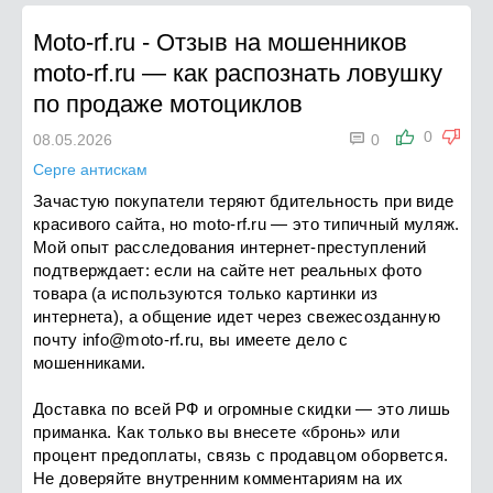
Moto-rf.ru
-
Отзыв на мошенников
moto-rf.ru — как распознать ловушку
по продаже мотоциклов

0
08.05.2026
0
Серге антискам
Зачастую покупатели теряют бдительность при виде
красивого сайта, но moto-rf.ru — это типичный муляж.
Мой опыт расследования интернет-преступлений
подтверждает: если на сайте нет реальных фото
товара (а используются только картинки из
интернета), а общение идет через свежесозданную
почту
info@moto-rf.ru
, вы имеете дело с
мошенниками.
Доставка по всей РФ и огромные скидки — это лишь
приманка. Как только вы внесете «бронь» или
процент предоплаты, связь с продавцом оборвется.
Не доверяйте внутренним комментариям на их