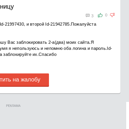
аницу

0
3
Id-21997430, и второй Id-21942785.Пожалуйста
шу Вас заблокировать 2-а(два) моих сайта.Я
умя я непользуюсь и непомню оба логина и пароль.Id-
та заблокируйте их.Спасибо
тить на жалобу
РЕКЛАМА