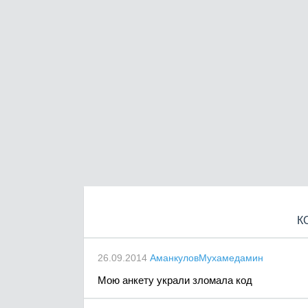
К
26.09.2014
АманкуловМухамедамин
Мою анкету украли зломала код