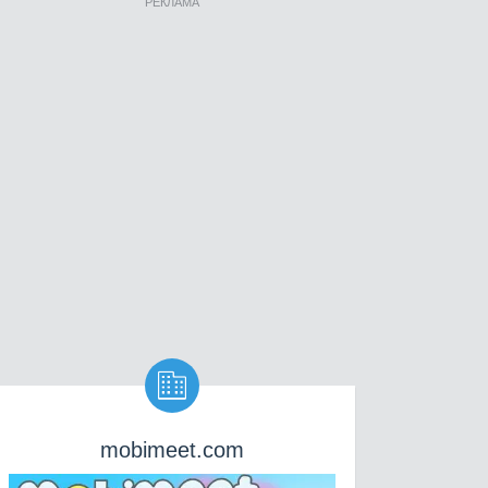
РЕКЛАМА

mobimeet.com