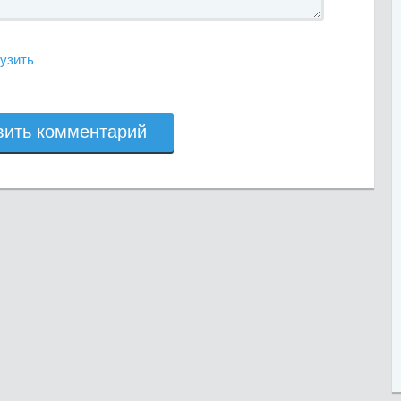
узить
вить комментарий