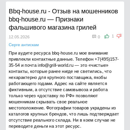
Bbq-house.ru
-
Отзыв на мошенников
bbq-house.ru — Признаки
фальшивого магазина грилей

1
12.05.2026
0
Серге антискам
При аудите ресурса bbq-house.ru мое внимание
привлекли контактные данные. Телефон +7(495)157-
35-54 и почта
info@grill-world.ru
— это «чистые»
контакты, которые ранее нигде не светились, что
нехарактерно для крупного поставщика, якобы
работающего годами. Адрес на сайте является
фиктивным, а отсутствие самовывоза и работа
только через «доставку по РФ» позволяют
мошенникам скрывать свое реальное
местоположение. Фотографии товаров украдены из
каталогов крупных брендов, что лишь подтверждает
отсутствие реального склада. Ни в коем случае не
переводите деньги на этот ресурс.