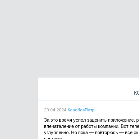
К
29.04.2024
КоробовПетр
За это время успел заценить приложение, 
впечаталение от работы компании. Вот тепе
углубленно. Но пока — повторюсь — все о
частями.