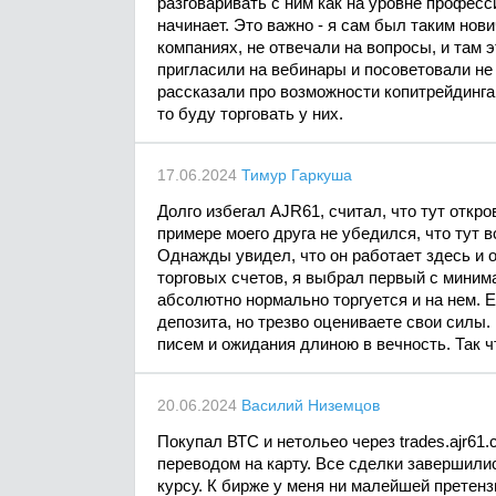
разговаривать с ним как на уровне професс
начинает. Это важно - я сам был таким но
компаниях, не отвечали на вопросы, и там 
пригласили на вебинары и посоветовали не 
рассказали про возможности копитрейдинга.
то буду торговать у них.
17.06.2024
Тимур Гаркуша
Долго избегал AJR61, считал, что тут откр
примере моего друга не убедился, что тут в
Однажды увидел, что он работает здесь и о
торговых счетов, я выбрал первый с минима
абсолютно нормально торгуется и на нем. 
депозита, но трезво оцениваете свои силы.
писем и ожидания длиною в вечность. Так ч
20.06.2024
Василий Низемцов
Покупал ВТС и нетольео через trades.ajr61
переводом на карту. Все сделки завершили
курсу. К бирже у меня ни малейшей претен