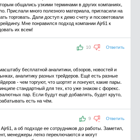
торым общались узкими терминами в других компаниях,
ало. Прислали много полезного материала, пригласили на
ть торговать. Дали доступ к демо счету и посоветовали
трейдингу. Мне понравился подход компании Ajr61 к
довать их всем!
10
Ответить
и масштабу бесплатной аналитики, обзоров, новостей и
ынках, аналитику разных трейдеров. Ещё есть разные
йдеров - чем торгуют, что шортят и лонгуют, какие пары.
ринципе стандартный для тех, кто уже знаком с форекс.
 валютных пар. Если будут ещё добавлять, будет круто,
арабатывать есть на чём.
9
Ответить
Ajr61, а об подходе ее сотрудников до работы. Заметил,
ент, менеджеры легко переключаются и могут