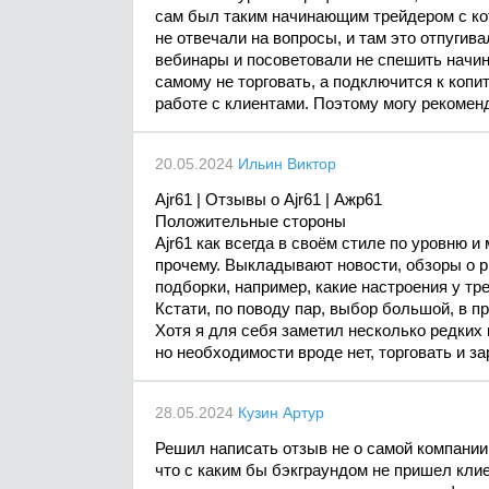
сам был таким начинающим трейдером с ко
не отвечали на вопросы, и там это отпугив
вебинары и посоветовали не спешить начина
самому не торговать, а подключится к копи
работе с клиентами. Поэтому могу рекомен
20.05.2024
Ильин Виктор
Ajr61 | Отзывы о Ajr61 | Ажр61
Положительные стороны
Ajr61 как всегда в своём стиле по уровню 
прочему. Выкладывают новости, обзоры о р
подборки, например, какие настроения у тре
Кстати, по поводу пар, выбор большой, в п
Хотя я для себя заметил несколько редких
но необходимости вроде нет, торговать и з
28.05.2024
Кузин Артур
Решил написать отзыв не о самой компании 
что с каким бы бэкграундом не пришел кли