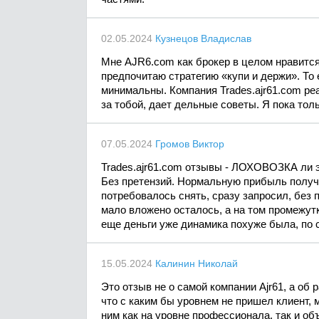
02.05.2024
Кузнецов Владислав
Мне AJR6.com как брокер в целом нравится.
предпочитаю стратегию «купи и держи». То
минимальны. Компания Trades.ajr61.com ре
за тобой, дает дельные советы. Я пока тол
07.05.2024
Громов Виктор
Trades.ajr61.com отзывы - ЛОХОВОЗКА ли 
Без претензий. Нормальную прибыль получи
потребовалось снять, сразу запросил, без 
мало вложено осталось, а на том промежутк
еще деньги уже динамика похуже была, по
15.05.2024
Калинин Николай
Это отзыв не о самой компании Ajr61, а об
что с каким бы уровнем не пришел клиент,
ним как на уровне профессионала, так и объ