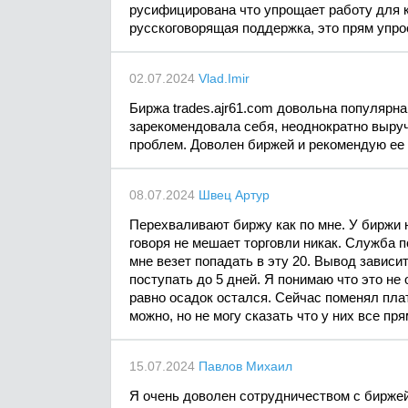
русифицирована что упрощает работу для к
русскоговорящая поддержка, это прям упрос
02.07.2024
Vlad.Imir
Биржа trades.ajr61.com довольна популярн
зарекомендовала себя, неоднократно выруч
проблем. Доволен биржей и рекомендую ее 
08.07.2024
Швец Артур
Перехваливают биржу как по мне. У биржи 
говоря не мешает торговли никак. Служба п
мне везет попадать в эту 20. Вывод зависит
поступать до 5 дней. Я понимаю что это не 
равно осадок остался. Сейчас поменял плат
можно, но не могу сказать что у них все пря
15.07.2024
Павлов Михаил
Я очень доволен сотрудничеством с бирже