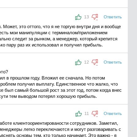
13
Ответить
 Может, это оттого, что я не торгую внутри дня и вообще
 есть мои манипуляции с терминалом/приложением
ально следит за рынком, а менеджер, который крепится
ько пару раз их использовал и получил прибыль.
12
Ответить
это?
л в прошлом году. Вложил ее сначала. Но потом
проблем получил выплату. Единственное что жалко, что
е был самый большой рост за этот год, потом когда внес
 сути тем выводом потерял хорошую прибыль.
11
Ответить
 работе клиентоориентированости сотрудников. Заметил,
 менеджеры легко переключаются и могут разговаривать с
яснять основы тем, кто только начинает. Это важно - я