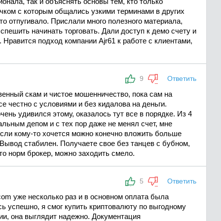
ионала, так и объяснять основы тем, кто только
вичком с которым общались узкими терминами в других
это отпугивало. Прислали много полезного материала,
спешить начинать торговать. Дали доступ к демо счету и
 Нравится подход компании Ajr61 к работе с клиентами,
9
Ответить
овенный скам и чистое мошенничество, пока сам на
се честно с условиями и без кидалова на деньги.
чень удивился этому, оказалось тут все в порядке. Из 4
льным депом и с тех пор даже не менял счет, мне
Если кому-то хочется можно конечно вложить больше
 Вывод стабилен. Получаете свое без танцев с бубном,
то норм брокер, можно заходить смело.
5
Ответить
.com уже несколько раз и в основном оплата была
сь успешно, я смог купить криптовалюту по выгодному
зии, она выглядит надежно. Документация