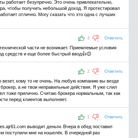
ты работает безупречно. Это очень привлекательно,
ора, чтобы получить небольшой доход. Я протестировал
аботает отлично. Могу сказать что это одна с лучших
3
Ответить
технической части не возникает. Приемлемые условия
од средств и еще более быстрый ввод👍😊
2
Ответить
 везет, кому то не очень. На любую компанию вы везде
й брокер, а не твои неправильные действия. Я уже слил
ывел тоже прилично. Считаю брокера нормальным, так как
ости перед клиентов выполняет.
1
Ответить
es.ajr61.com выводит деньги. Вчера в обед поставил
они поступили мне на кошелёк. В очередной раз