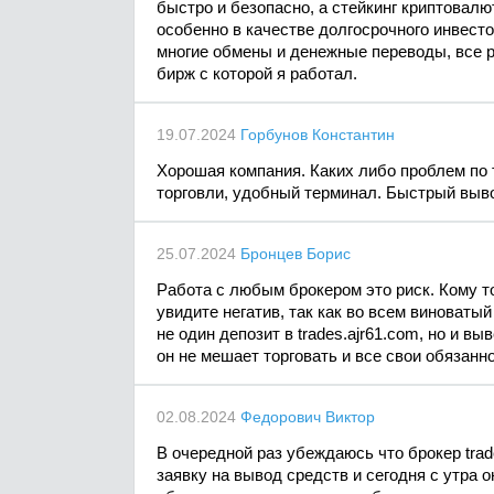
быстро и безопасно, а стейкинг криптовалю
особенно в качестве долгосрочного инвест
многие обмены и денежные переводы, все р
бирж с которой я работал.
19.07.2024
Горбунов Константин
Хорошая компания. Каких либо проблем по 
торговли, удобный терминал. Быстрый выв
25.07.2024
Бронцев Борис
Работа с любым брокером это риск. Кому то
увидите негатив, так как во всем виноваты
не один депозит в trades.ajr61.com, но и в
он не мешает торговать и все свои обязанн
02.08.2024
Федорович Виктор
В очередной раз убеждаюсь что брокер trad
заявку на вывод средств и сегодня с утра 