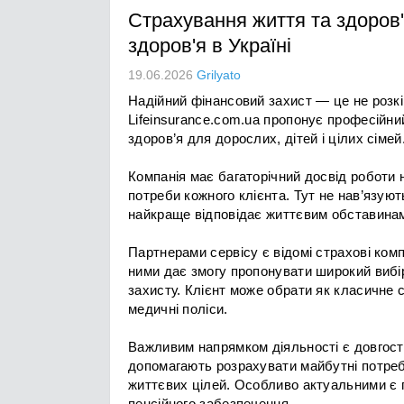
Страхування життя та здоров'
здоров'я в Україні
19.06.2026
Grilyato
Надійний фінансовий захист — це не розкі
Lifeinsurance.com.ua пропонує професійни
здоров’я для дорослих, дітей і цілих сімей
Компанія має багаторічний досвід роботи 
потреби кожного клієнта. Тут не нав’язуют
найкраще відповідає життєвим обставина
Партнерами сервісу є відомі страхові компа
ними дає змогу пропонувати широкий вибір
захисту. Клієнт може обрати як класичне 
медичні поліси.
Важливим напрямком діяльності є довгос
допомагають розрахувати майбутні потре
життєвих цілей. Особливо актуальними є 
пенсійного забезпечення.