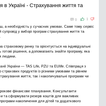
я в Україні
-
Страхування життя та

1
0
ш, а необхідність у сучасних умовах. Саме тому сервіс
й супровід у виборі програм страхування життя та
.
на страховому ринку та орієнтується на індивідуальні
ь готові рішення, а допомагають знайти програму, яка
м людини.
нії України — TAS Life, PZU та EUlife. Співпраця з
 страхових продуктів із різними умовами та рівнем
страхування життя, так і накопичувальні програми чи
трокове фінансове планування. Консультанти
би та сформувати резерв коштів для важливих
програми накопичення для дітей та додаткового