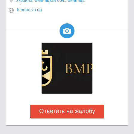
Украина
,
Винницкая обл.
,
Винница
funeral.vn.ua

Ответить на жалобу