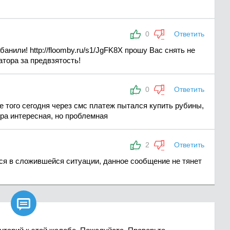
0
Ответить
анили! http://floomby.ru/s1/JgFK8X прошу Вас снять не
тора за предвзятость!
0
Ответить
оме того сегодня через смс платеж пытался купить рубины,
гра интересная, но проблемная
2
Ответить
ться в сложившейся ситуации, данное сообщение не тянет
