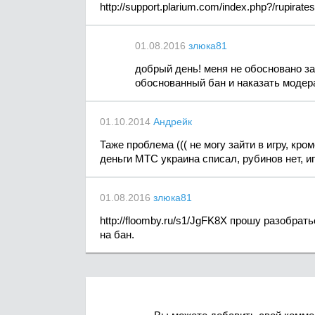
http://support.plarium.com/index.php?/rupirates
01.08.2016
злюка81
добрый день! меня не обосновано заб
обоснованный бан и наказать модера
01.10.2014
Андрейк
Таже проблема ((( не могу зайти в игру, кр
деньги МТС украина списал, рубинов нет, и
01.08.2016
злюка81
http://floomby.ru/s1/JgFK8X прошу разобра
на бан.