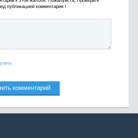
нтарий к этой жалобе. Пожалуйста, Проверьте
ред публикацией комментария !
узить
вить комментарий