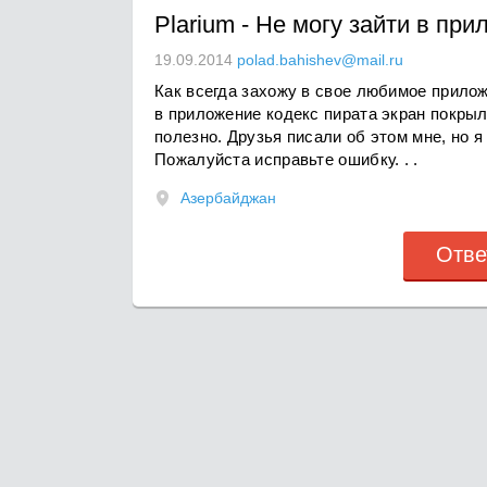
Plarium
-
Не могу зайти в при
19.09.2014
polad.bahishev@mail.ru
Как всегда захожу в свое любимое прилож
в приложение кодекс пирата экран покры
полезно. Друзья писали об этом мне, но я
Пожалуйста исправьте ошибку. . .
Азербайджан
Отве