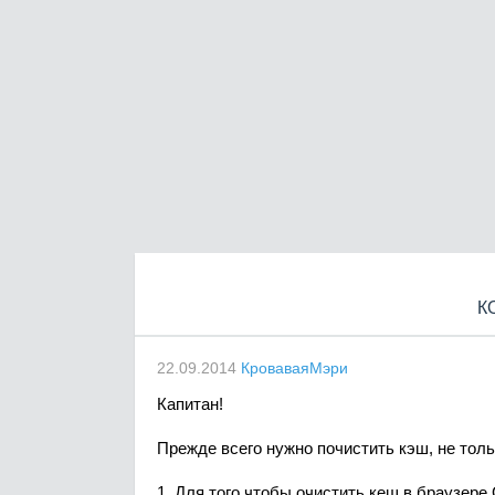
К
22.09.2014
КроваваяМэри
Капитан!
Прежде всего нужно почистить кэш, не тольк
1. Для того чтобы очистить кеш в браузере