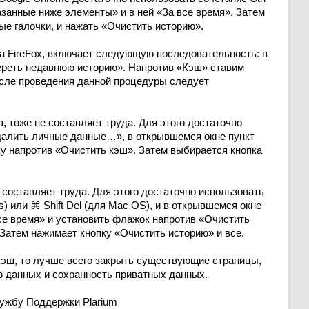
казанные ниже элементы» и в ней «За все время». Затем
ые галочки, и нажать «Очистить историю».
lla FireFox, включает следующую последовательность: в
ереть недавнюю историю». Напротив «Кэш» ставим
осле проведения данной процедуры следует
а, тоже не составляет труда. Для этого достаточно
далить личные данные…», в открывшемся окне пункт
ку напротив «Очистить кэш». Затем выбирается кнопка
 составляет труда. Для этого достаточно использовать
ws) или ⌘ Shift Del (для Mac OS), и в открывшемся окне
се время» и установить флажок напротив «Очистить
Затем нажимает кнопку «Очистить историю» и все.
кэш, то лучше всего закрыть существующие страницы,
ю данных и сохранность приватных данных.
лужбу Поддержки Plarium