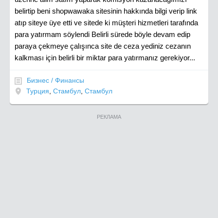
belirtip beni shopwawaka sitesinin hakkında bilgi verip link
atıp siteye üye etti ve sitede ki müşteri hizmetleri tarafında
para yatırmam söylendi Belirli sürede böyle devam edip
paraya çekmeye çalışınca site de ceza yediniz cezanın
kalkması için belirli bir miktar para yatırmanız gerekiyor...
Бизнес / Финансы
Турция
,
Стамбул
,
Стамбул
РЕКЛАМА