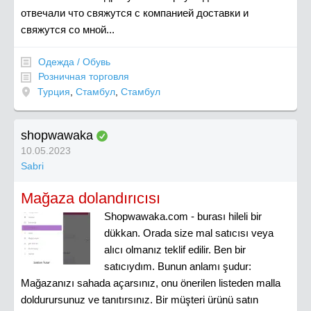
отвечали что свяжутся с компанией доставки и
свяжутся со мной...
Одежда / Обувь
Розничная торговля
Турция
,
Стамбул
,
Стамбул
shopwawaka
10.05.2023
Sabri
Mağaza dolandırıcısı
Shopwawaka.com - burası hileli bir
dükkan. Orada size mal satıcısı veya
alıcı olmanız teklif edilir. Ben bir
satıcıydım. Bunun anlamı şudur:
Mağazanızı sahada açarsınız, onu önerilen listeden malla
doldurursunuz ve tanıtırsınız. Bir müşteri ürünü satın