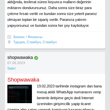
aldığında, teslimat süresi boyunca malların değerinin
miktarını dondurursunuz. Daha sonra size biraz para
çekme fırsatı verilir ve bundan sonra size yeterli paranız
olmayan toptan bir sipariş verilir. Paranıza yatırım
yapıyorsunuz ve bundan sonra her şey kayboluyor.
Бизнес / Финансы
Турция
,
Стамбул
,
Стамбул
shopwawaka
07.05.2023
Sabri
Shopwawaka
19.02.2023 tarihinde instagram dan bana
mesaj atıldı WhatsApp numarasını verip
benimle iletişime geçin dedi İnternet
üzerinden girişimcilik yapip ticaret
üzerine alim satım yaparak komisyon kazanacağımızı